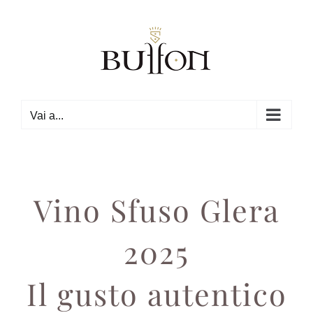
Salta
al
contenuto
Vai a...
Vino Sfuso Glera
2025
Il gusto autentico