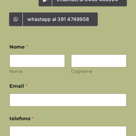
whastapp al 391 4749958
Nome
*
Nome
Cognome
Email
*
telefono
*