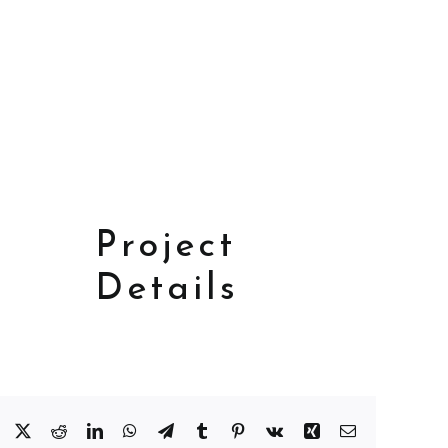
Project
Details
Facebook
X
Reddit
LinkedIn
WhatsApp
Telegram
Tumblr
Pinterest
Vk
Xing
Email