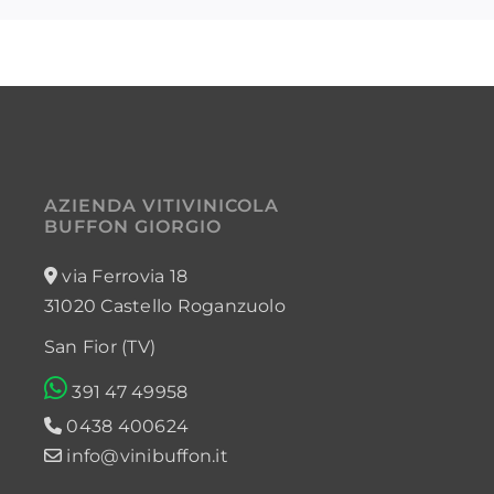
AZIENDA VITIVINICOLA
BUFFON GIORGIO
via Ferrovia 18
31020 Castello Roganzuolo
San Fior (TV)
391 47 49958
0438 400624
info@vinibuffon.it