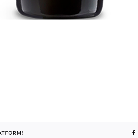
n
ATFORM!