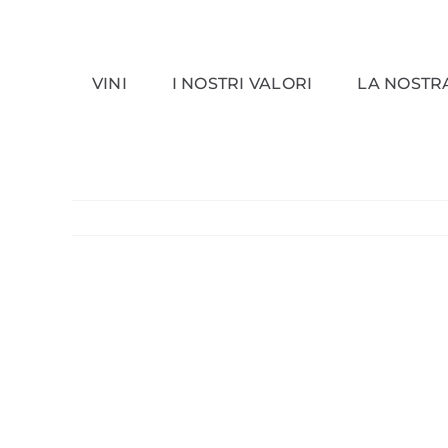
Salta
al
contenuto
VINI
I NOSTRI VALORI
LA NOSTR
View
Larger
Image